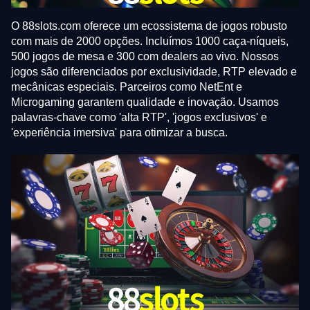
O 88slots.com oferece um ecossistema de jogos robusto
com mais de 2000 opções. Incluímos 1000 caça-níqueis,
500 jogos de mesa e 300 com dealers ao vivo. Nossos
jogos são diferenciados por exclusividade, RTP elevado e
mecânicas especiais. Parceiros como NetEnt e
Microgaming garantem qualidade e inovação. Usamos
palavras-chave como 'alta RTP', 'jogos exclusivos' e
'experiência imersiva' para otimizar a busca.