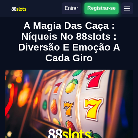
Entrar
Registrar-se
A Magia Das Caça :
Níqueis No 88slots :
Diversão E Emoção A
Cada Giro