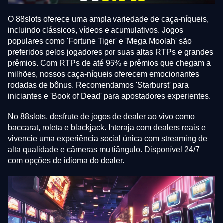
O 88slots oferece uma ampla variedade de caça-níqueis,
incluindo clássicos, vídeos e acumulativos. Jogos
populares como 'Fortune Tiger' e 'Mega Moolah' são
preferidos pelos jogadores por suas altas RTPs e grandes
prêmios. Com RTPs de até 96% e prêmios que chegam a
milhões, nossos caça-níqueis oferecem emocionantes
rodadas de bônus. Recomendamos 'Starburst' para
iniciantes e 'Book of Dead' para apostadores experientes.
No 88slots, desfrute de jogos de dealer ao vivo como
baccarat, roleta e blackjack. Interaja com dealers reais e
vivencie uma experiência social única com streaming de
alta qualidade e câmeras multiângulo. Disponível 24/7
com opções de idioma do dealer.