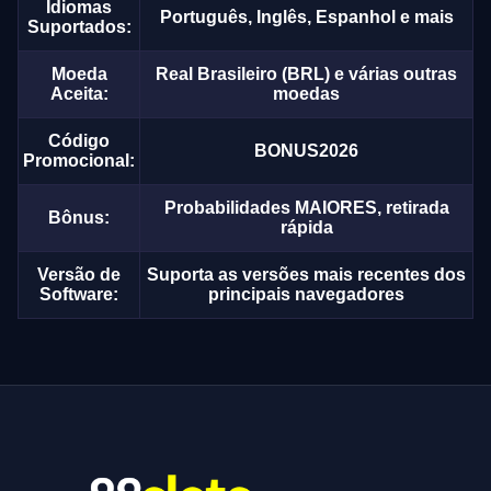
Idiomas
Português, Inglês, Espanhol e mais
Suportados:
Moeda
Real Brasileiro (BRL) e várias outras
Aceita:
moedas
Código
BONUS2026
Promocional:
Probabilidades MAIORES, retirada
Bônus:
rápida
Versão de
Suporta as versões mais recentes dos
Software:
principais navegadores