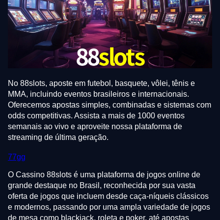
No 88slots, aposte em futebol, basquete, vôlei, tênis e
MMA, incluindo eventos brasileiros e internacionais.
Oferecemos apostas simples, combinadas e sistemas com
odds competitivas. Assista a mais de 1000 eventos
semanais ao vivo e aproveite nossa plataforma de
streaming de última geração.
77gg
O Cassino 88slots é uma plataforma de jogos online de
grande destaque no Brasil, reconhecida por sua vasta
oferta de jogos que incluem desde caça-níqueis clássicos
e modernos, passando por uma ampla variedade de jogos
de mesa como blackjack, roleta e poker, até apostas