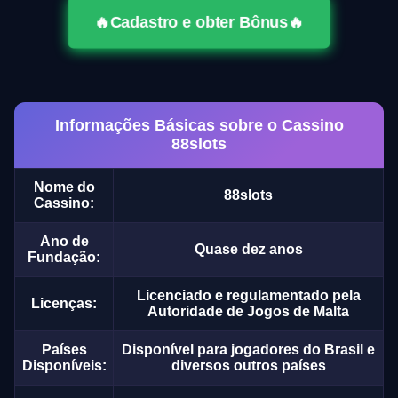
🔥Cadastro e obter Bônus🔥
Informações Básicas sobre o Cassino
88slots
Nome do
88slots
Cassino:
Ano de
Quase dez anos
Fundação:
Licenciado e regulamentado pela
Licenças:
Autoridade de Jogos de Malta
Países
Disponível para jogadores do Brasil e
Disponíveis:
diversos outros países