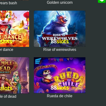
Golden unicorn
ears bash
er dance
Rise of werewolves
Rueda de chile
e of dead