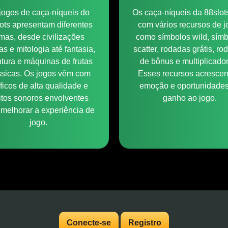
jogos de caça-níqueis do
Os caça-níqueis da 88slo
ots apresentam diferentes
com vários recursos de j
mas, desde civilizações
como símbolos wild, sím
as e mitologia até fantasia,
scatter, rodadas grátis, r
tura e máquinas de frutas
de bônus e multiplicado
ssicas. Os jogos vêm com
Esses recursos acresce
ficos de alta qualidade e
emoção e oportunidades
itos sonoros envolventes
ganho ao jogo.
 melhorar a experiência de
jogo.
Conecte-se
Registro