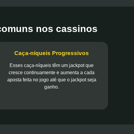
 comuns nos cassinos
Caça-níqueis Progressivos
Esses caça-níqueis têm um jackpot que
cresce continuamente e aumenta a cada
aposta feita no jogo até que o jackpot seja
ganho.