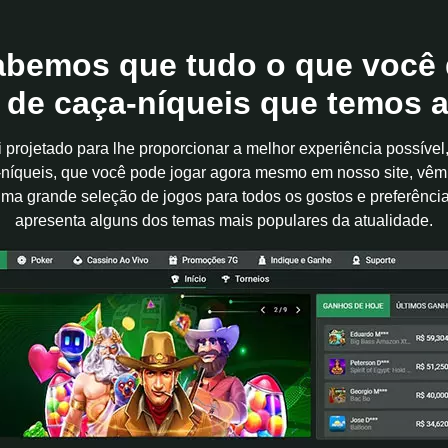
abemos que tudo o que você q
 de caça-níqueis que temos a
i projetado para lhe proporcionar a melhor experiência possíve
-níqueis, que você pode jogar agora mesmo em nosso site, vê
uma grande seleção de jogos para todos os gostos e preferênc
apresenta alguns dos temas mais populares da atualidade.