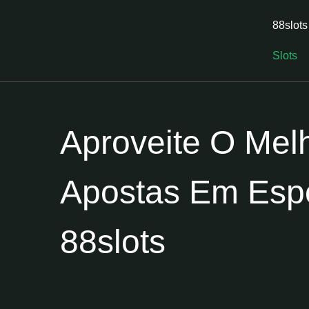
88slots
Slots
Aproveite O Mel
Apostas Em Esp
88slots