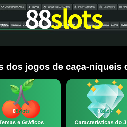
 dos jogos de caça-níqueis 
Temas e Gráficos
Características do 