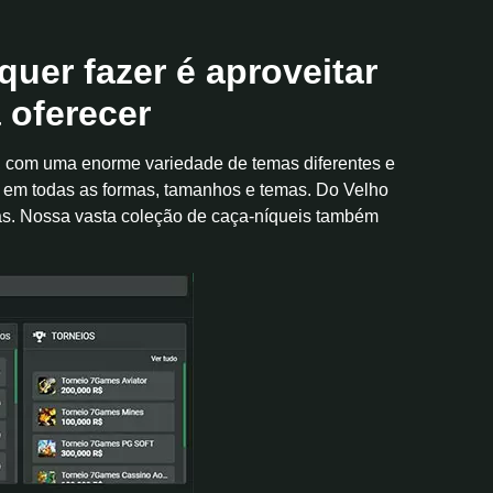
uer fazer é aproveitar
 oferecer
l, com uma enorme variedade de temas diferentes e
m em todas as formas, tamanhos e temas. Do Velho
ias. Nossa vasta coleção de caça-níqueis também