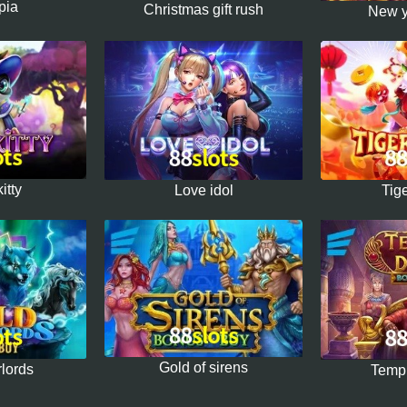
pia
Christmas gift rush
New y
itty
Tig
Love idol
Gold of sirens
rlords
Templ