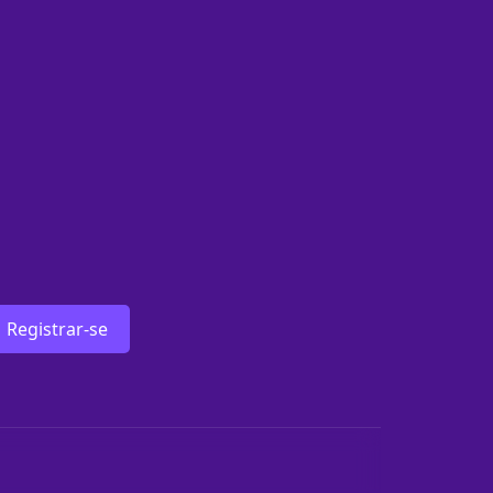
Registrar-se