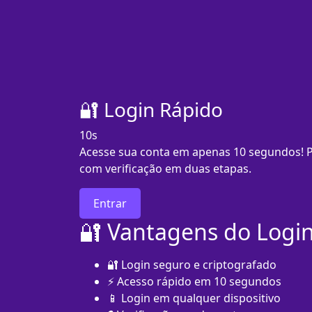
🔐 Login Rápido
10s
Acesse sua conta em apenas 10 segundos! P
com verificação em duas etapas.
Entrar
🔐 Vantagens do Login
🔐 Login seguro e criptografado
⚡ Acesso rápido em 10 segundos
📱 Login em qualquer dispositivo