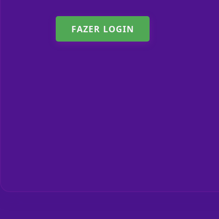
FAZER LOGIN