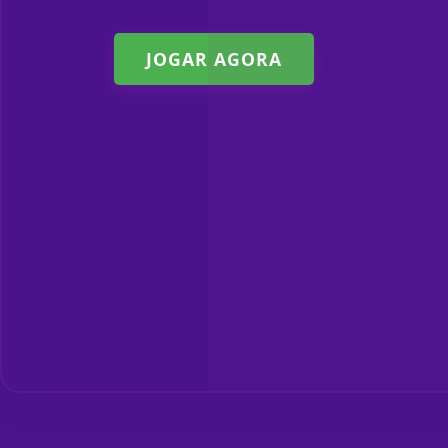
JOGAR AGORA