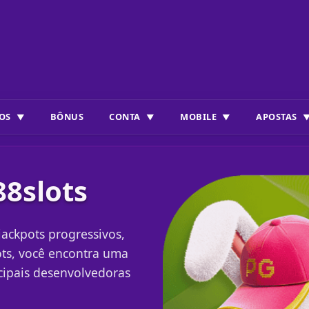
OS
BÔNUS
CONTA
MOBILE
APOSTAS
88slots
jackpots progressivos,
lots, você encontra uma
ncipais desenvolvedoras