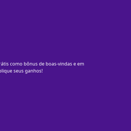
rátis como bônus de boas-vindas e em
plique seus ganhos!