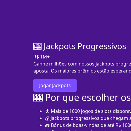
🎰 Jackpots Progressivos
R$ 1M+
Ganhe milhões com nossos jackpots progre
aposta. Os maiores prêmios estão esperand
Jogar Jackpots
🎰 Por que escolher os
🎯 Mais de 1000 jogos de slots disponí
💰 Jackpots progressivos que chegam 
🎁 Bônus de boas-vindas de até R$ 100