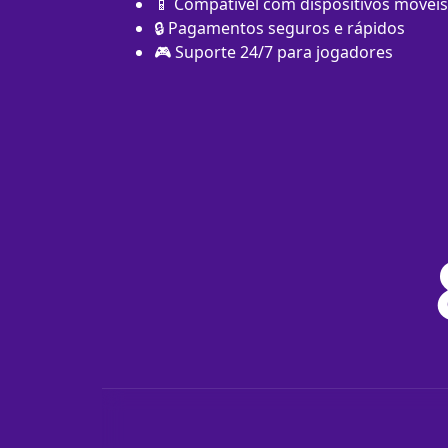
📱 Compatível com dispositivos móveis
🔒 Pagamentos seguros e rápidos
🎮 Suporte 24/7 para jogadores