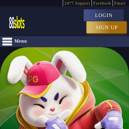
24*7 Support
Facebook
Email
LOGIN
SIGN UP
Menu