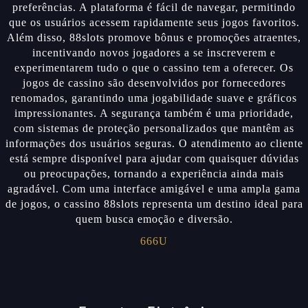
preferências. A plataforma é fácil de navegar, permitindo
que os usuários acessem rapidamente seus jogos favoritos.
Além disso, 88slots promove bônus e promoções atraentes,
incentivando novos jogadores a se inscreverem e
experimentarem tudo o que o cassino tem a oferecer. Os
jogos de cassino são desenvolvidos por fornecedores
renomados, garantindo uma jogabilidade suave e gráficos
impressionantes. A segurança também é uma prioridade,
com sistemas de proteção personalizados que mantêm as
informações dos usuários seguras. O atendimento ao cliente
está sempre disponível para ajudar com quaisquer dúvidas
ou preocupações, tornando a experiência ainda mais
agradável. Com uma interface amigável e uma ampla gama
de jogos, o cassino 88slots representa um destino ideal para
quem busca emoção e diversão.
666U