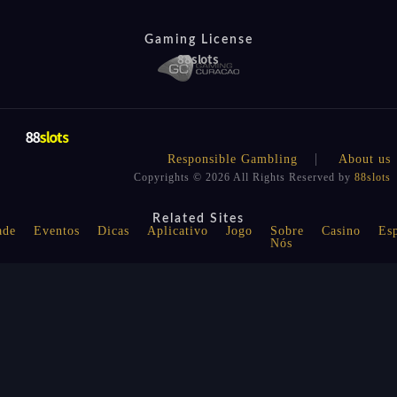
Gaming License
Responsible Gambling
About us
Copyrights © 2026 All Rights Reserved by
88slots
Related Sites
ade
Eventos
Dicas
Aplicativo
Jogo
Sobre
Casino
Esp
Nós