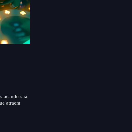
estacando sua
que atraem