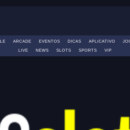
LE
ARCADE
EVENTOS
DICAS
APLICATIVO
JO
LIVE
NEWS
SLOTS
SPORTS
VIP