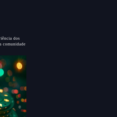
riência dos
ma comunidade