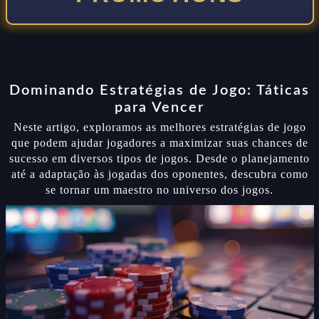
Dominando Estratégias de Jogo: Táticas
para Vencer
Neste artigo, exploramos as melhores estratégias de jogo
que podem ajudar jogadores a maximizar suas chances de
sucesso em diversos tipos de jogos. Desde o planejamento
até a adaptação às jogadas dos oponentes, descubra como
se tornar um maestro no universo dos jogos.