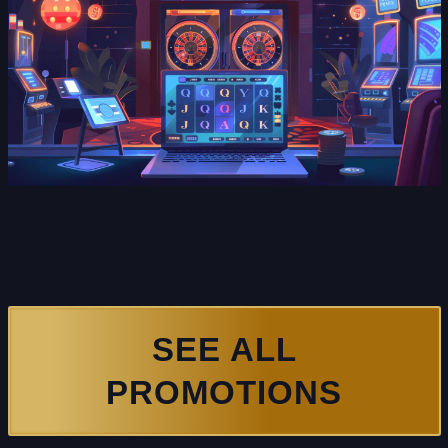
SEE ALL
PROMOTIONS