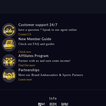
Customer support 24/7
have a question ? Speak to our agent online
Contact CS
New Member Guide
Check out FAQ and guides
Check now
Affiliates Program
Partner with us and earn some income!
Find Out more
Partnerships
Meet our Brand Ambassadors & Sports Partners
Learnt more
Info