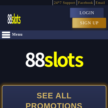
24*7 Support
Facebook
Email
LOGIN
SIGN UP
Menu
SEE ALL
PROMOTIONS