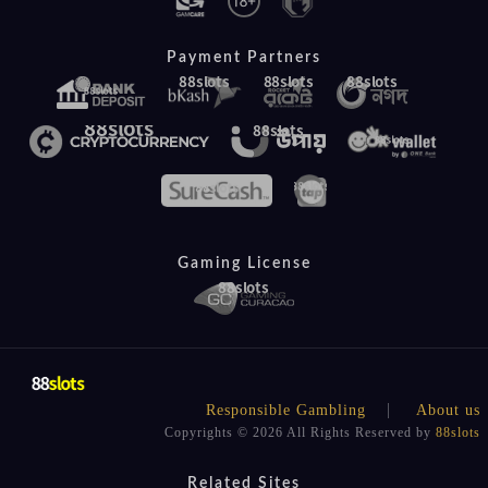
Payment Partners
Gaming License
Responsible Gambling
About us
Copyrights © 2026 All Rights Reserved by
88slots
Related Sites