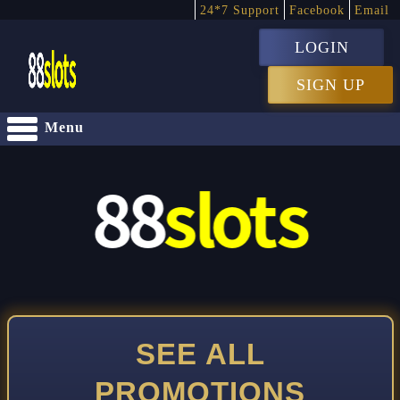
24*7 Support
Facebook
Email
LOGIN
SIGN UP
Menu
SEE ALL
PROMOTIONS