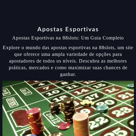
Apostas Esportivas
Apostas Esportivas na 88slots: Um Guia Completo
Explore o mundo das apostas esportivas na 88slots, um site
que oferece uma ampla variedade de opções para
apostadores de todos os níveis. Descubra as melhores
práticas, mercados e como maximizar suas chances de
ganhar.