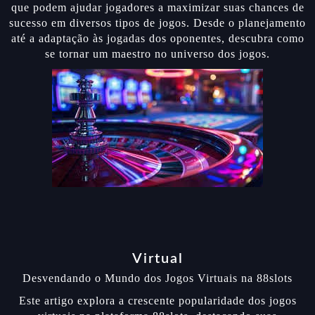
que podem ajudar jogadores a maximizar suas chances de
sucesso em diversos tipos de jogos. Desde o planejamento
até a adaptação às jogadas dos oponentes, descubra como
se tornar um maestro no universo dos jogos.
Virtual
Desvendando o Mundo dos Jogos Virtuais na 88slots
Este artigo explora a crescente popularidade dos jogos