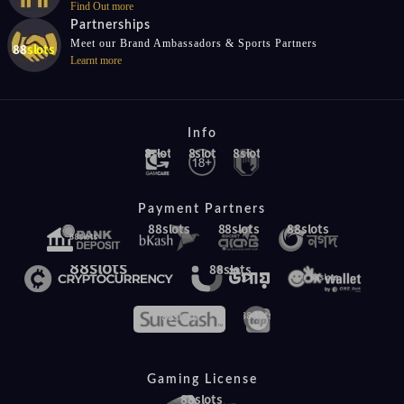
Find Out more
Partnerships
Meet our Brand Ambassadors & Sports Partners
Learnt more
Info
Payment Partners
Gaming License